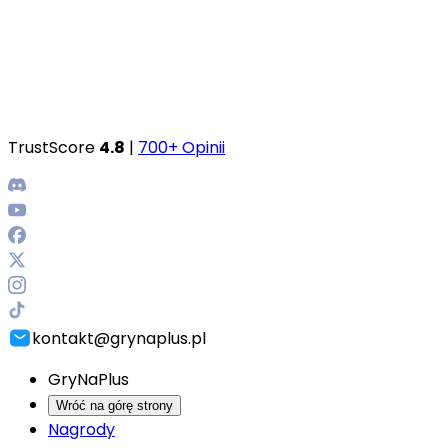
TrustScore
4.8
|
700+ Opinii
kontakt@grynaplus.pl
GryNaPlus
Wróć na górę strony
Nagrody