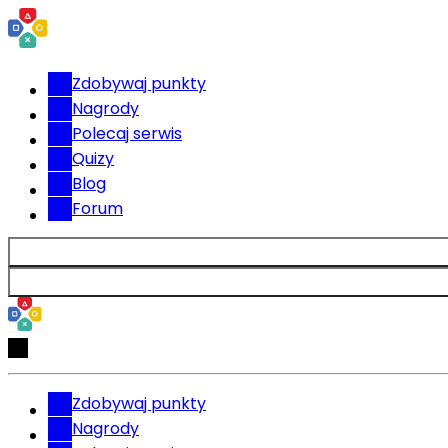
Zdobywaj punkty
Nagrody
Polecaj serwis
Quizy
Blog
Forum
Zdobywaj punkty
Nagrody