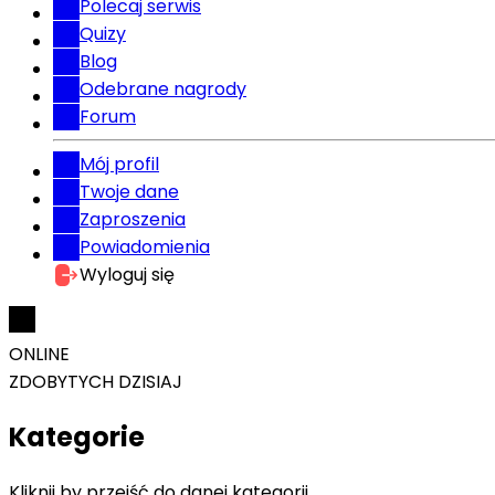
Polecaj serwis
Quizy
Blog
Odebrane nagrody
Forum
Mój profil
Twoje dane
Zaproszenia
Powiadomienia
Wyloguj się
ONLINE
ZDOBYTYCH DZISIAJ
Kategorie
Kliknij by przejść do danej kategorii