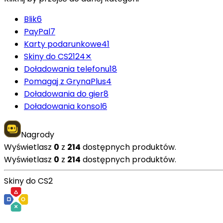
Blik
6
PayPal
7
Karty podarunkowe
41
Skiny do CS2
124
✕
Doładowania telefonu
18
Pomagaj z GrynaPlus
4
Doładowania do gier
8
Doładowania konsol
6
Nagrody
Wyświetlasz
0
z
214
dostępnych produktów.
Wyświetlasz
0
z
214
dostępnych produktów.
Skiny do CS2