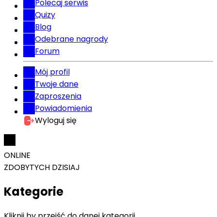
Polecaj serwis
Quizy
Blog
Odebrane nagrody
Forum
Mój profil
Twoje dane
Zaproszenia
Powiadomienia
Wyloguj się
ONLINE
ZDOBYTYCH DZISIAJ
Kategorie
Kliknij by przejść do danej kategorii