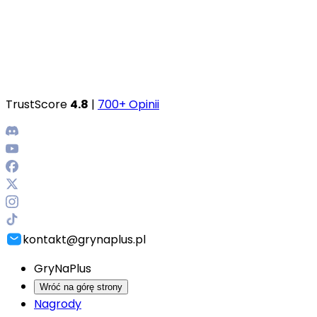
TrustScore
4.8
|
700+ Opinii
kontakt@grynaplus.pl
GryNaPlus
Wróć na górę strony
Nagrody