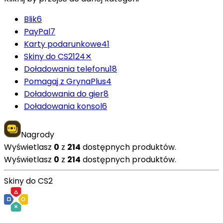
Blik
6
PayPal
7
Karty podarunkowe
41
Skiny do CS2
124
✕
Doładowania telefonu
18
Pomagaj z GrynaPlus
4
Doładowania do gier
8
Doładowania konsol
6
Nagrody
Wyświetlasz
0
z
214
dostępnych produktów.
Wyświetlasz
0
z
214
dostępnych produktów.
Skiny do CS2