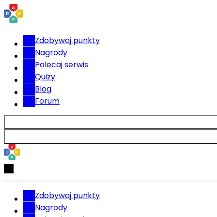
Zdobywaj punkty
Nagrody
Polecaj serwis
Quizy
Blog
Forum
Zdobywaj punkty
Nagrody