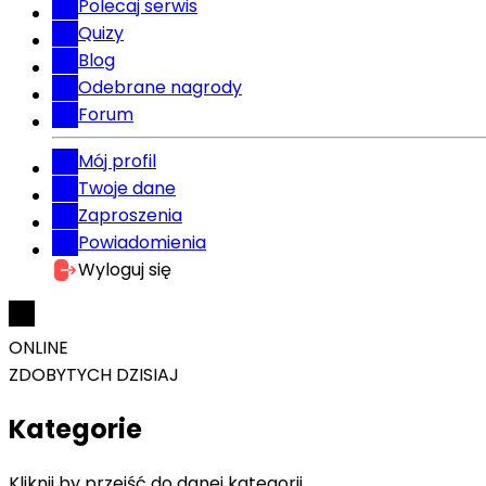
Polecaj serwis
Quizy
Blog
Odebrane nagrody
Forum
Mój profil
Twoje dane
Zaproszenia
Powiadomienia
Wyloguj się
ONLINE
ZDOBYTYCH DZISIAJ
Kategorie
Kliknij by przejść do danej kategorii