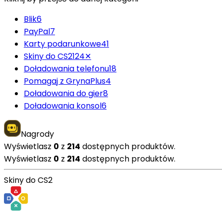
Blik
6
PayPal
7
Karty podarunkowe
41
Skiny do CS2
124
✕
Doładowania telefonu
18
Pomagaj z GrynaPlus
4
Doładowania do gier
8
Doładowania konsol
6
Nagrody
Wyświetlasz
0
z
214
dostępnych produktów.
Wyświetlasz
0
z
214
dostępnych produktów.
Skiny do CS2