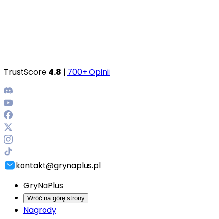
TrustScore
4.8
|
700+ Opinii
kontakt@grynaplus.pl
GryNaPlus
Wróć na górę strony
Nagrody