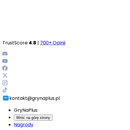
TrustScore
4.8
|
700+ Opinii
kontakt@grynaplus.pl
GryNaPlus
Wróć na górę strony
Nagrody