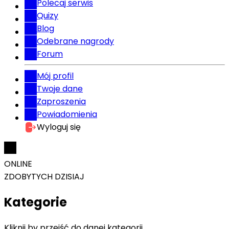
Polecaj serwis
Quizy
Blog
Odebrane nagrody
Forum
Mój profil
Twoje dane
Zaproszenia
Powiadomienia
Wyloguj się
ONLINE
ZDOBYTYCH DZISIAJ
Kategorie
Kliknij by przejść do danej kategorii