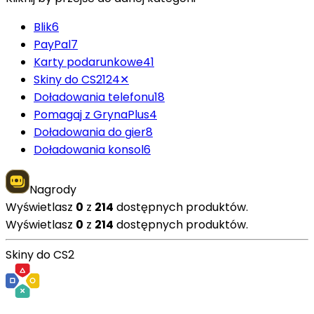
Blik
6
PayPal
7
Karty podarunkowe
41
Skiny do CS2
124
✕
Doładowania telefonu
18
Pomagaj z GrynaPlus
4
Doładowania do gier
8
Doładowania konsol
6
Nagrody
Wyświetlasz
0
z
214
dostępnych produktów.
Wyświetlasz
0
z
214
dostępnych produktów.
Skiny do CS2