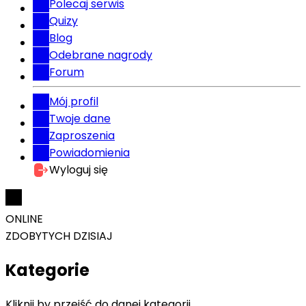
Polecaj serwis
Quizy
Blog
Odebrane nagrody
Forum
Mój profil
Twoje dane
Zaproszenia
Powiadomienia
Wyloguj się
ONLINE
ZDOBYTYCH DZISIAJ
Kategorie
Kliknij by przejść do danej kategorii