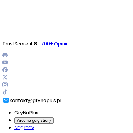
TrustScore
4.8
|
700+ Opinii
kontakt@grynaplus.pl
GryNaPlus
Wróć na górę strony
Nagrody