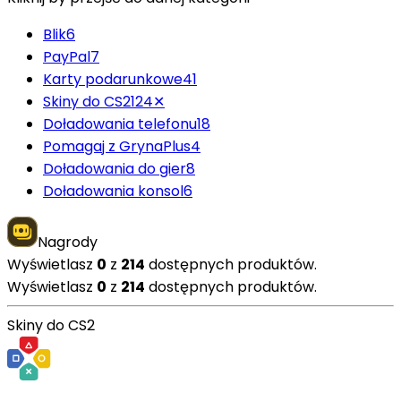
Blik
6
PayPal
7
Karty podarunkowe
41
Skiny do CS2
124
✕
Doładowania telefonu
18
Pomagaj z GrynaPlus
4
Doładowania do gier
8
Doładowania konsol
6
Nagrody
Wyświetlasz
0
z
214
dostępnych produktów.
Wyświetlasz
0
z
214
dostępnych produktów.
Skiny do CS2