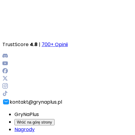
TrustScore
4.8
|
700+ Opinii
kontakt@grynaplus.pl
GryNaPlus
Wróć na górę strony
Nagrody