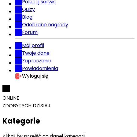
Polecaj serwis
Quizy
Blog
Odebrane nagrody
Forum
Mój profil
Twoje dane
Zaproszenia
Powiadomienia
Wyloguj się
ONLINE
ZDOBYTYCH DZISIAJ
Kategorie
Kliknij by przejść do danej kategorii