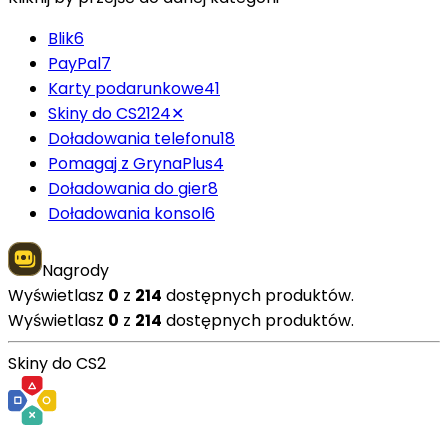
Blik
6
PayPal
7
Karty podarunkowe
41
Skiny do CS2
124
✕
Doładowania telefonu
18
Pomagaj z GrynaPlus
4
Doładowania do gier
8
Doładowania konsol
6
Nagrody
Wyświetlasz
0
z
214
dostępnych produktów.
Wyświetlasz
0
z
214
dostępnych produktów.
Skiny do CS2