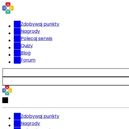
Zdobywaj punkty
Nagrody
Polecaj serwis
Quizy
Blog
Forum
Zdobywaj punkty
Nagrody