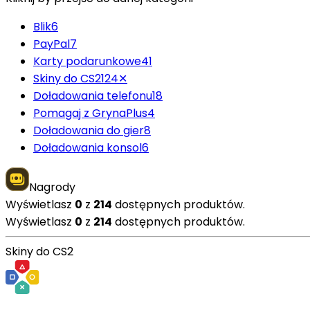
Blik
6
PayPal
7
Karty podarunkowe
41
Skiny do CS2
124
✕
Doładowania telefonu
18
Pomagaj z GrynaPlus
4
Doładowania do gier
8
Doładowania konsol
6
Nagrody
Wyświetlasz
0
z
214
dostępnych produktów.
Wyświetlasz
0
z
214
dostępnych produktów.
Skiny do CS2