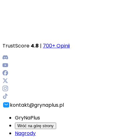
TrustScore
4.8
|
700+ Opinii
kontakt@grynaplus.pl
GryNaPlus
Wróć na górę strony
Nagrody