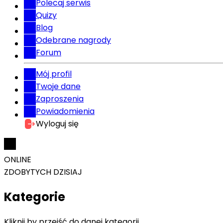
Polecaj serwis
Quizy
Blog
Odebrane nagrody
Forum
Mój profil
Twoje dane
Zaproszenia
Powiadomienia
Wyloguj się
ONLINE
ZDOBYTYCH DZISIAJ
Kategorie
Kliknij by przejść do danej kategorii