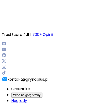
TrustScore
4.8
|
700+ Opinii
kontakt@grynaplus.pl
GryNaPlus
Wróć na górę strony
Nagrody