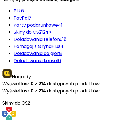
Blik
6
PayPal
7
Karty podarunkowe
41
Skiny do CS2
124
✕
Doładowania telefonu
18
Pomagaj z GrynaPlus
4
Doładowania do gier
8
Doładowania konsol
6
Nagrody
Wyświetlasz
0
z
214
dostępnych produktów.
Wyświetlasz
0
z
214
dostępnych produktów.
Skiny do CS2