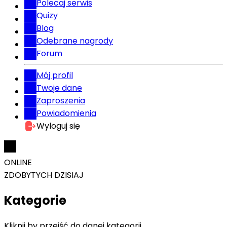
Polecaj serwis
Quizy
Blog
Odebrane nagrody
Forum
Mój profil
Twoje dane
Zaproszenia
Powiadomienia
Wyloguj się
ONLINE
ZDOBYTYCH DZISIAJ
Kategorie
Kliknij by przejść do danej kategorii