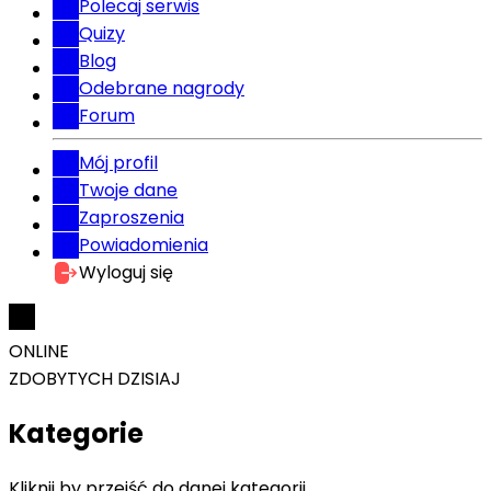
Polecaj serwis
Quizy
Blog
Odebrane nagrody
Forum
Mój profil
Twoje dane
Zaproszenia
Powiadomienia
Wyloguj się
ONLINE
ZDOBYTYCH DZISIAJ
Kategorie
Kliknij by przejść do danej kategorii