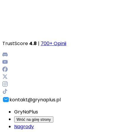
TrustScore
4.8
|
700+ Opinii
kontakt@grynaplus.pl
GryNaPlus
Wróć na górę strony
Nagrody