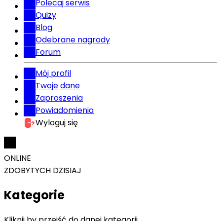
Polecaj serwis
Quizy
Blog
Odebrane nagrody
Forum
Mój profil
Twoje dane
Zaproszenia
Powiadomienia
Wyloguj się
ONLINE
ZDOBYTYCH DZISIAJ
Kategorie
Kliknij by przejść do danej kategorii