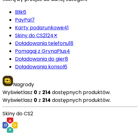
Blik
6
PayPal
7
Karty podarunkowe
41
Skiny do CS2
124
✕
Doładowania telefonu
18
Pomagaj z GrynaPlus
4
Doładowania do gier
8
Doładowania konsol
6
Nagrody
Wyświetlasz
0
z
214
dostępnych produktów.
Wyświetlasz
0
z
214
dostępnych produktów.
Skiny do CS2