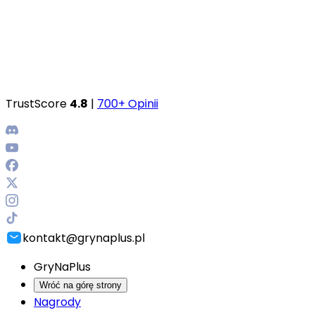
TrustScore
4.8
|
700+ Opinii
kontakt@grynaplus.pl
GryNaPlus
Wróć na górę strony
Nagrody