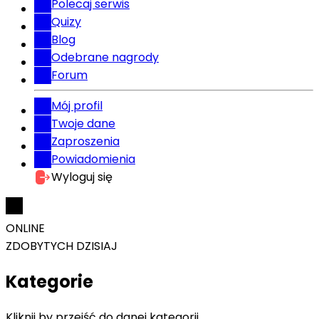
Polecaj serwis
Quizy
Blog
Odebrane nagrody
Forum
Mój profil
Twoje dane
Zaproszenia
Powiadomienia
Wyloguj się
ONLINE
ZDOBYTYCH DZISIAJ
Kategorie
Kliknij by przejść do danej kategorii