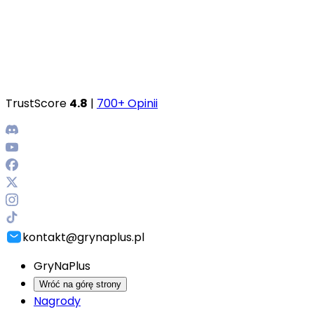
TrustScore
4.8
|
700+ Opinii
kontakt@grynaplus.pl
GryNaPlus
Wróć na górę strony
Nagrody