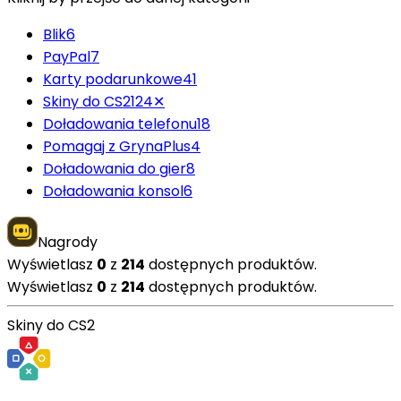
Blik
6
PayPal
7
Karty podarunkowe
41
Skiny do CS2
124
✕
Doładowania telefonu
18
Pomagaj z GrynaPlus
4
Doładowania do gier
8
Doładowania konsol
6
Nagrody
Wyświetlasz
0
z
214
dostępnych produktów.
Wyświetlasz
0
z
214
dostępnych produktów.
Skiny do CS2