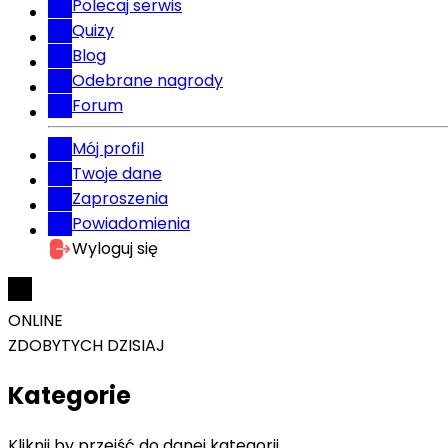
Polecaj serwis
Quizy
Blog
Odebrane nagrody
Forum
Mój profil
Twoje dane
Zaproszenia
Powiadomienia
Wyloguj się
ONLINE
ZDOBYTYCH DZISIAJ
Kategorie
Kliknij by przejść do danej kategorii