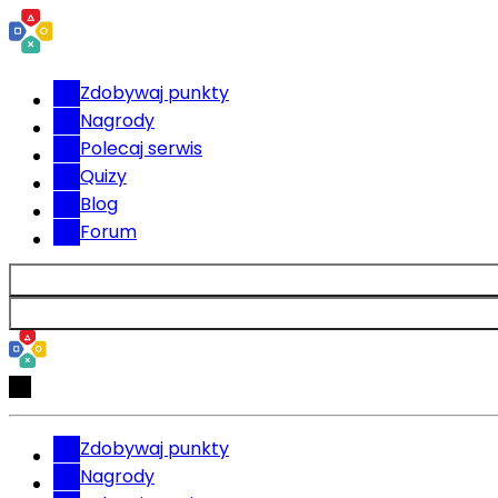
Zdobywaj punkty
Nagrody
Polecaj serwis
Quizy
Blog
Forum
Zdobywaj punkty
Nagrody