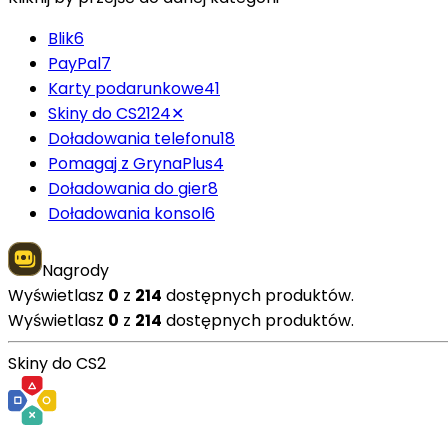
Blik
6
PayPal
7
Karty podarunkowe
41
Skiny do CS2
124
✕
Doładowania telefonu
18
Pomagaj z GrynaPlus
4
Doładowania do gier
8
Doładowania konsol
6
Nagrody
Wyświetlasz
0
z
214
dostępnych produktów.
Wyświetlasz
0
z
214
dostępnych produktów.
Skiny do CS2