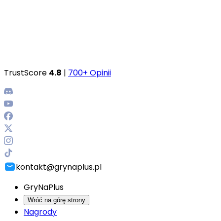
TrustScore
4.8
|
700+ Opinii
kontakt@grynaplus.pl
GryNaPlus
Wróć na górę strony
Nagrody