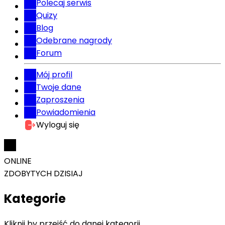
Polecaj serwis
Quizy
Blog
Odebrane nagrody
Forum
Mój profil
Twoje dane
Zaproszenia
Powiadomienia
Wyloguj się
ONLINE
ZDOBYTYCH DZISIAJ
Kategorie
Kliknij by przejść do danej kategorii