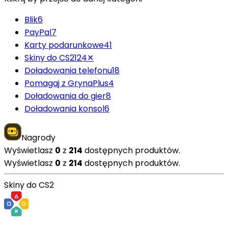
Blik
6
PayPal
7
Karty podarunkowe
41
Skiny do CS2
124
✕
Doładowania telefonu
18
Pomagaj z GrynaPlus
4
Doładowania do gier
8
Doładowania konsol
6
Nagrody
Wyświetlasz
0
z
214
dostępnych produktów.
Wyświetlasz
0
z
214
dostępnych produktów.
Skiny do CS2