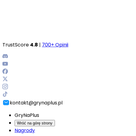
TrustScore
4.8
|
700+ Opinii
kontakt@grynaplus.pl
GryNaPlus
Wróć na górę strony
Nagrody