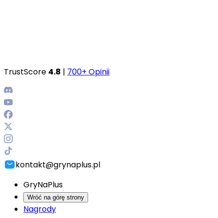
TrustScore
4.8
|
700+ Opinii
kontakt@grynaplus.pl
GryNaPlus
Wróć na górę strony
Nagrody