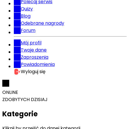
Polecaj serwis
Quizy
Blog
Odebrane nagrody
Forum
Mój profil
Twoje dane
Zaproszenia
Powiadomienia
Wyloguj się
ONLINE
ZDOBYTYCH DZISIAJ
Kategorie
Kliknij by przejść do danej kategorii