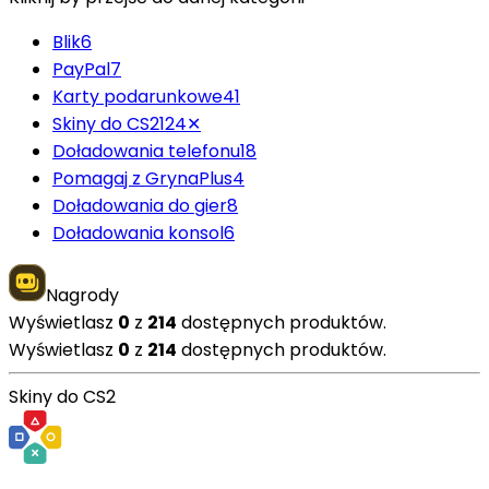
Blik
6
PayPal
7
Karty podarunkowe
41
Skiny do CS2
124
✕
Doładowania telefonu
18
Pomagaj z GrynaPlus
4
Doładowania do gier
8
Doładowania konsol
6
Nagrody
Wyświetlasz
0
z
214
dostępnych produktów.
Wyświetlasz
0
z
214
dostępnych produktów.
Skiny do CS2