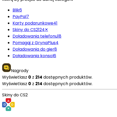
Blik
6
PayPal
7
Karty podarunkowe
41
Skiny do CS2
124
✕
Doładowania telefonu
18
Pomagaj z GrynaPlus
4
Doładowania do gier
8
Doładowania konsol
6
Nagrody
Wyświetlasz
0
z
214
dostępnych produktów.
Wyświetlasz
0
z
214
dostępnych produktów.
Skiny do CS2