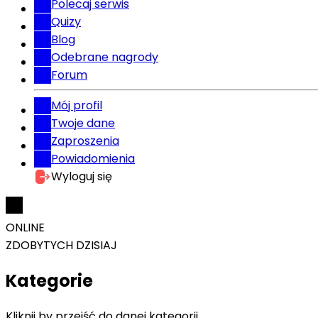
Polecaj serwis
Quizy
Blog
Odebrane nagrody
Forum
Mój profil
Twoje dane
Zaproszenia
Powiadomienia
Wyloguj się
ONLINE
ZDOBYTYCH DZISIAJ
Kategorie
Kliknij by przejść do danej kategorii