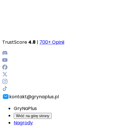
TrustScore
4.8
|
700+ Opinii
kontakt@grynaplus.pl
GryNaPlus
Wróć na górę strony
Nagrody