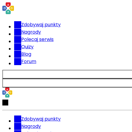
Zdobywaj punkty
Nagrody
Polecaj serwis
Quizy
Blog
Forum
Zdobywaj punkty
Nagrody