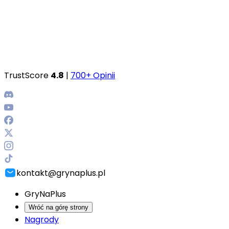
TrustScore
4.8
|
700+ Opinii
kontakt@grynaplus.pl
GryNaPlus
Wróć na górę strony
Nagrody