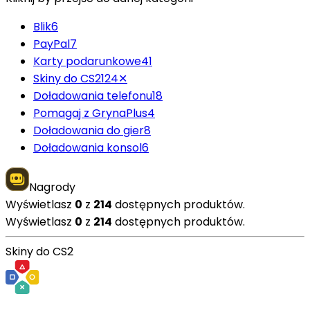
Blik
6
PayPal
7
Karty podarunkowe
41
Skiny do CS2
124
✕
Doładowania telefonu
18
Pomagaj z GrynaPlus
4
Doładowania do gier
8
Doładowania konsol
6
Nagrody
Wyświetlasz
0
z
214
dostępnych produktów.
Wyświetlasz
0
z
214
dostępnych produktów.
Skiny do CS2