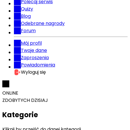
Polecaj serwis
Quizy
Blog
Odebrane nagrody
Forum
Mój profil
Twoje dane
Zaproszenia
Powiadomienia
Wyloguj się
ONLINE
ZDOBYTYCH DZISIAJ
Kategorie
Kliknij by przejść do danej kategorii