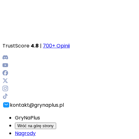
TrustScore
4.8
|
700+ Opinii
kontakt@grynaplus.pl
GryNaPlus
Wróć na górę strony
Nagrody