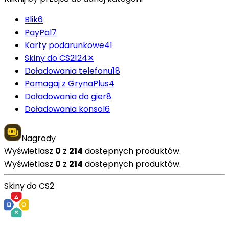
Blik
6
PayPal
7
Karty podarunkowe
41
Skiny do CS2
124
✕
Doładowania telefonu
18
Pomagaj z GrynaPlus
4
Doładowania do gier
8
Doładowania konsol
6
Nagrody
Wyświetlasz
0
z
214
dostępnych produktów.
Wyświetlasz
0
z
214
dostępnych produktów.
Skiny do CS2