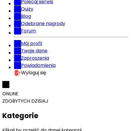
Polecaj serwis
Quizy
Blog
Odebrane nagrody
Forum
Mój profil
Twoje dane
Zaproszenia
Powiadomienia
Wyloguj się
ONLINE
ZDOBYTYCH DZISIAJ
Kategorie
Kliknij by przejść do danej kategorii