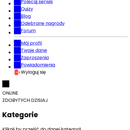
Polecaj serwis
Quizy
Blog
Odebrane nagrody
Forum
Mój profil
Twoje dane
Zaproszenia
Powiadomienia
Wyloguj się
ONLINE
ZDOBYTYCH DZISIAJ
Kategorie
Kliknij by przejść do danej kategorii