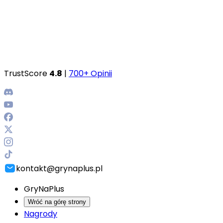
TrustScore
4.8
|
700+ Opinii
kontakt@grynaplus.pl
GryNaPlus
Wróć na górę strony
Nagrody