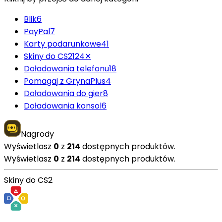
Blik
6
PayPal
7
Karty podarunkowe
41
Skiny do CS2
124
✕
Doładowania telefonu
18
Pomagaj z GrynaPlus
4
Doładowania do gier
8
Doładowania konsol
6
Nagrody
Wyświetlasz
0
z
214
dostępnych produktów.
Wyświetlasz
0
z
214
dostępnych produktów.
Skiny do CS2