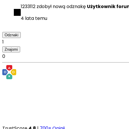
1233112
zdobył
nową odznakę
Użytkownik foru
4 lata temu
Odznaki
1
Znajomi
0
TrustScore
4.8
|
700+ Opinii