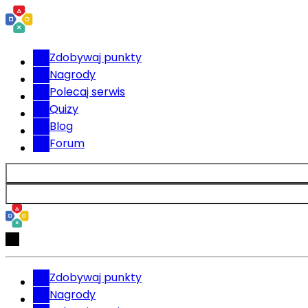
Zdobywaj punkty
Nagrody
Polecaj serwis
Quizy
Blog
Forum
Zdobywaj punkty
Nagrody