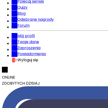
Polecaj serwis
Quizy
Blog
Odebrane nagrody
Forum
Mój profil
Twoje dane
Zaproszenia
Powiadomienia
Wyloguj się
ONLINE
ZDOBYTYCH DZISIAJ