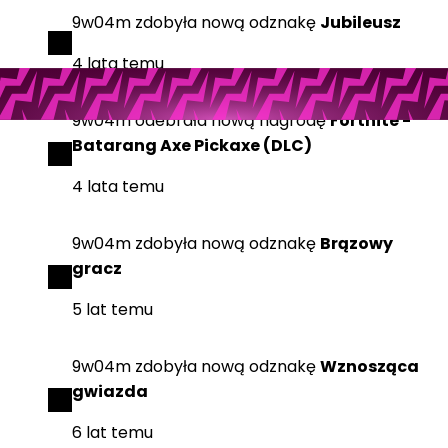
9w04m
zdobyła
nową odznakę
Jubileusz
4 lata temu
9w04m
odebrała
nową nagrodę
Fortnite -
Batarang Axe Pickaxe (DLC)
4 lata temu
9w04m
zdobyła
nową odznakę
Brązowy
gracz
5 lat temu
9w04m
zdobyła
nową odznakę
Wznosząca
gwiazda
6 lat temu