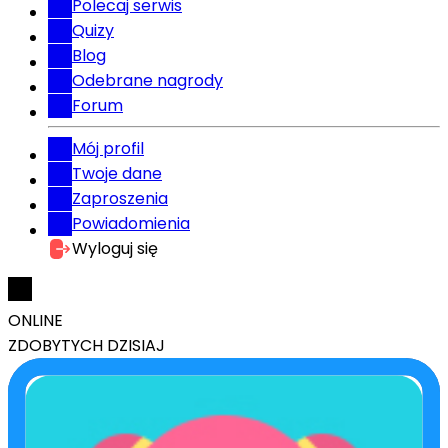
Polecaj serwis
Quizy
Blog
Odebrane nagrody
Forum
Mój profil
Twoje dane
Zaproszenia
Powiadomienia
Wyloguj się
ONLINE
ZDOBYTYCH DZISIAJ