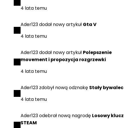
4 lata temu
Ader123
dodał
nowy artykuł
Gta V
4 lata temu
Ader123
dodał
nowy artykuł
Polepszenie
movement i propozycja rozgrzewki
4 lata temu
Ader123
zdobył
nową odznakę
Stały bywalec
4 lata temu
Ader123
odebrał
nową nagrodę
Losowy klucz
STEAM