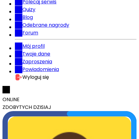
Polecaj serwis
Quizy
Blog
Odebrane nagrody
Forum
Mój profil
Twoje dane
Zaproszenia
Powiadomienia
Wyloguj się
ONLINE
ZDOBYTYCH DZISIAJ