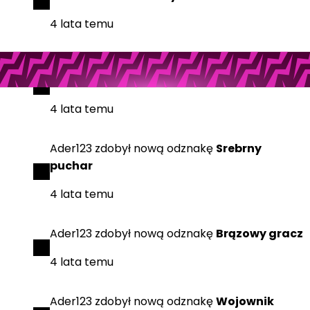
4 lata temu
Ader123
dodał
nowy artykuł
Recenzja Forzy
Horizon 5
4 lata temu
Ader123
zdobył
nową odznakę
Srebrny
puchar
4 lata temu
Ader123
zdobył
nową odznakę
Brązowy gracz
4 lata temu
Ader123
zdobył
nową odznakę
Wojownik