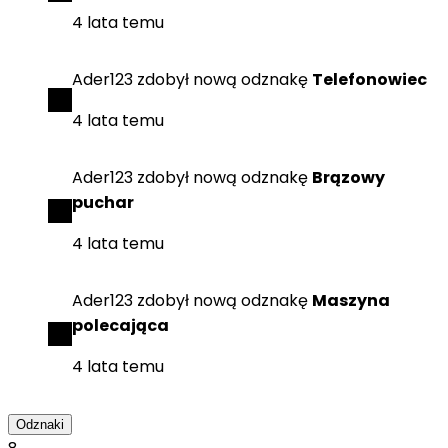
4 lata temu
Ader123
zdobył
nową odznakę
Telefonowiec
4 lata temu
Ader123
zdobył
nową odznakę
Brązowy
puchar
4 lata temu
Ader123
zdobył
nową odznakę
Maszyna
polecająca
4 lata temu
Odznaki