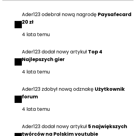
Ader123
odebrał
nową nagrodę
Paysafecard
20 zł
4 lata temu
Ader123
dodał
nowy artykuł
Top 4
Najlepszych gier
4 lata temu
Ader123
zdobył
nową odznakę
Użytkownik
forum
4 lata temu
Ader123
dodał
nowy artykuł
5 największych
twórców na Polskim youtubie