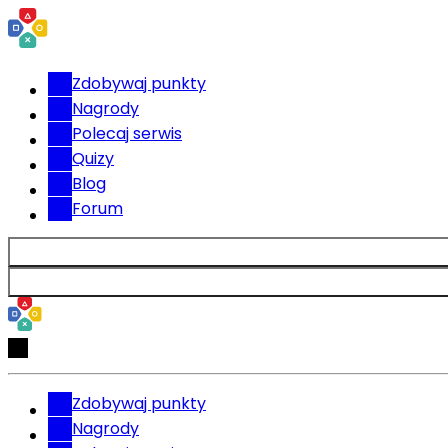
Zdobywaj punkty
Nagrody
Polecaj serwis
Quizy
Blog
Forum
Zdobywaj punkty
Nagrody