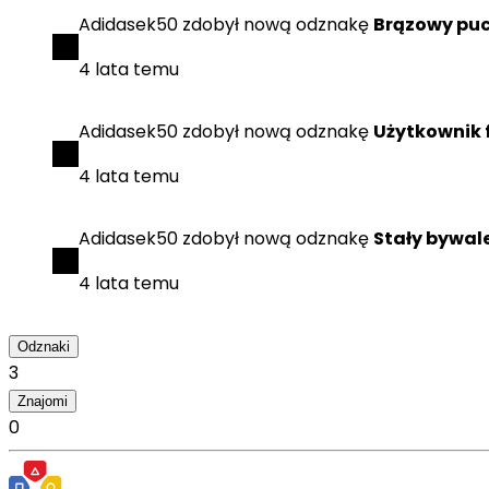
Adidasek50
zdobył
nową odznakę
Brązowy pu
4 lata temu
Adidasek50
zdobył
nową odznakę
Użytkownik
4 lata temu
Adidasek50
zdobył
nową odznakę
Stały bywal
4 lata temu
Odznaki
3
Znajomi
0