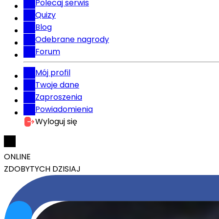
Polecaj serwis
Quizy
Blog
Odebrane nagrody
Forum
Mój profil
Twoje dane
Zaproszenia
Powiadomienia
Wyloguj się
ONLINE
ZDOBYTYCH DZISIAJ