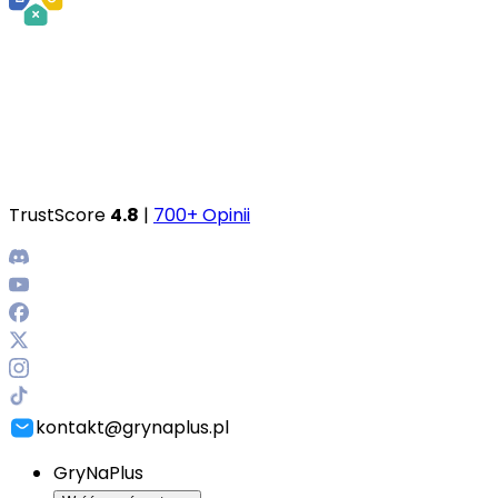
TrustScore
4.8
|
700+ Opinii
kontakt@grynaplus.pl
GryNaPlus