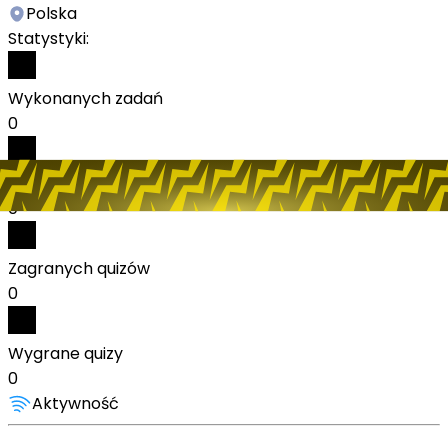
Polska
Statystyki:
Wykonanych zadań
0
Odebranych nagród
0
Zagranych quizów
0
Wygrane quizy
0
Aktywność