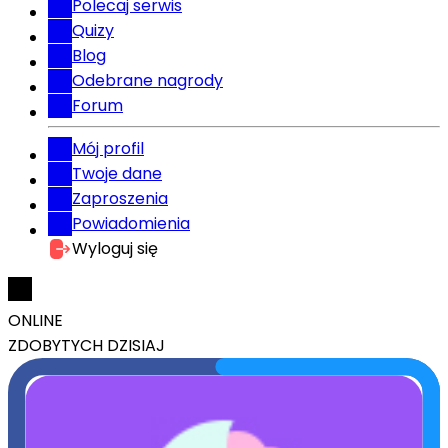
Polecaj serwis
Quizy
Blog
Odebrane nagrody
Forum
Mój profil
Twoje dane
Zaproszenia
Powiadomienia
Wyloguj się
ONLINE
ZDOBYTYCH DZISIAJ