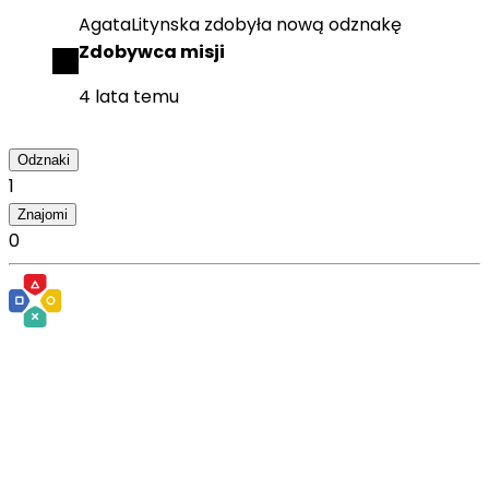
AgataLitynska
zdobyła
nową odznakę
Zdobywca misji
4 lata temu
Odznaki
1
Znajomi
0