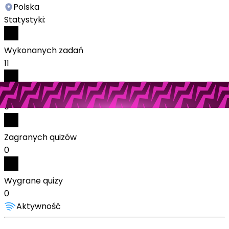
Polska
Statystyki:
Wykonanych zadań
11
Odebranych nagród
0
Zagranych quizów
0
Wygrane quizy
0
Aktywność