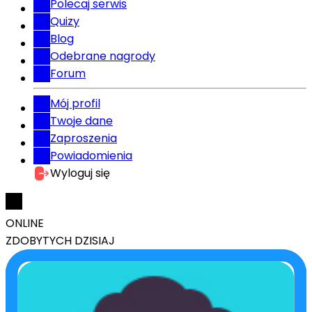
Polecaj serwis
Quizy
Blog
Odebrane nagrody
Forum
Mój profil
Twoje dane
Zaproszenia
Powiadomienia
Wyloguj się
ONLINE
ZDOBYTYCH DZISIAJ