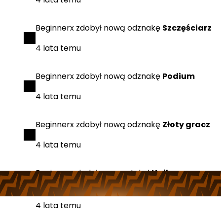
Beginnerx
zdobył
nową odznakę
Szczęściarz
4 lata temu
Beginnerx
zdobył
nową odznakę
Podium
4 lata temu
Beginnerx
zdobył
nową odznakę
Złoty gracz
4 lata temu
Beginnerx
dodał
nowy artykuł
Najlepsze gry
free-to-play na Steamie
4 lata temu