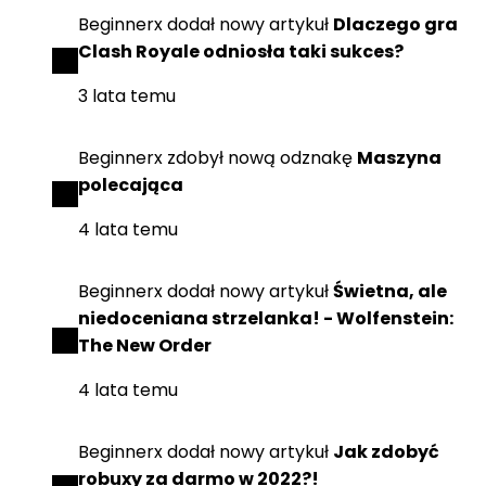
Beginnerx
dodał
nowy artykuł
Dlaczego gra
Clash Royale odniosła taki sukces?
3 lata temu
Beginnerx
zdobył
nową odznakę
Maszyna
polecająca
4 lata temu
Beginnerx
dodał
nowy artykuł
Świetna, ale
niedoceniana strzelanka! - Wolfenstein:
The New Order
4 lata temu
Beginnerx
dodał
nowy artykuł
Jak zdobyć
robuxy za darmo w 2022?!