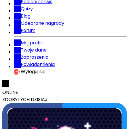
Polecaj serwis
Quizy
Blog
Odebrane nagrody
Forum
Mój profil
Twoje dane
Zaproszenia
Powiadomienia
Wyloguj się
ONLINE
ZDOBYTYCH DZISIAJ