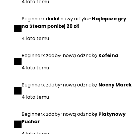
4 lata temu
Beginnerx
dodał
nowy artykuł
Najlepsze gry
na Steam poniżej 20 zł!
4 lata temu
Beginnerx
zdobył
nową odznakę
Kofeina
4 lata temu
Beginnerx
zdobył
nową odznakę
Nocny Marek
4 lata temu
Beginnerx
zdobył
nową odznakę
Platynowy
Puchar
4 lata temu