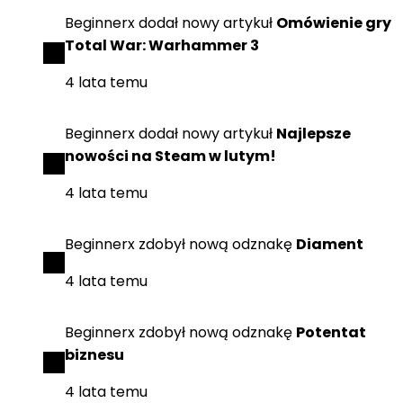
Beginnerx
dodał
nowy artykuł
Omówienie gry
Total War: Warhammer 3
4 lata temu
Beginnerx
dodał
nowy artykuł
Najlepsze
nowości na Steam w lutym!
4 lata temu
Beginnerx
zdobył
nową odznakę
Diament
4 lata temu
Beginnerx
zdobył
nową odznakę
Potentat
biznesu
4 lata temu