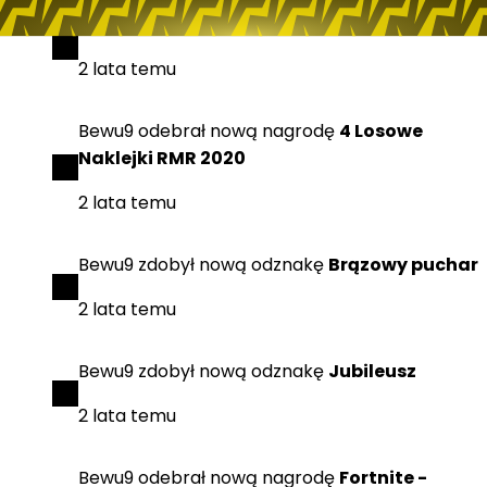
Bewu9
zdobył
nową odznakę
AntyTerrorysta
2 lata temu
Bewu9
odebrał
nową nagrodę
4 Losowe
Naklejki RMR 2020
2 lata temu
Bewu9
zdobył
nową odznakę
Brązowy puchar
2 lata temu
Bewu9
zdobył
nową odznakę
Jubileusz
2 lata temu
Bewu9
odebrał
nową nagrodę
Fortnite -