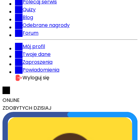
Polecaj serwis
Quizy
Blog
Odebrane nagrody
Forum
Mój profil
Twoje dane
Zaproszenia
Powiadomienia
Wyloguj się
ONLINE
ZDOBYTYCH DZISIAJ