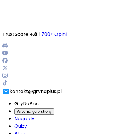
TrustScore
4.8
|
700+ Opinii
kontakt@grynaplus.pl
GryNaPlus
Wróć na górę strony
Nagrody
Quizy
Blog