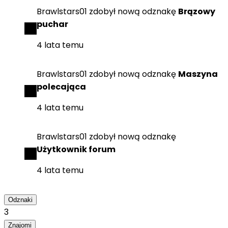
Brawlstars01
zdobył
nową odznakę
Brązowy
puchar
4 lata temu
Brawlstars01
zdobył
nową odznakę
Maszyna
polecająca
4 lata temu
Brawlstars01
zdobył
nową odznakę
Użytkownik forum
4 lata temu
Odznaki
3
Znajomi