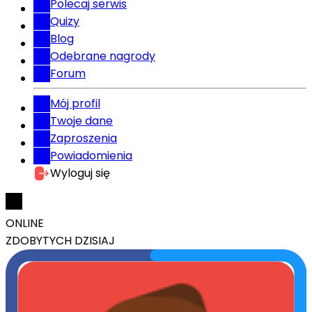
Polecaj serwis
Quizy
Blog
Odebrane nagrody
Forum
Mój profil
Twoje dane
Zaproszenia
Powiadomienia
Wyloguj się
ONLINE
ZDOBYTYCH DZISIAJ