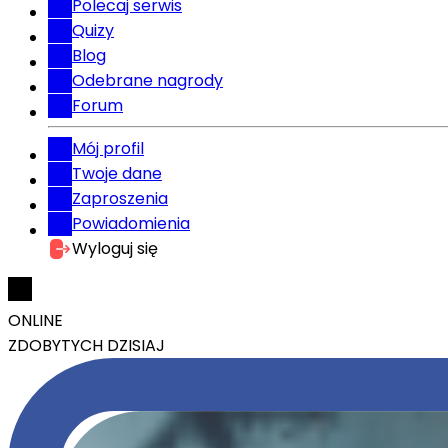
Polecaj serwis
Quizy
Blog
Odebrane nagrody
Forum
Mój profil
Twoje dane
Zaproszenia
Powiadomienia
Wyloguj się
ONLINE
ZDOBYTYCH DZISIAJ