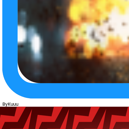
ByKuuu
Poziom
9
Aktywny
3 lata temu
Dołączył
02.05.2022