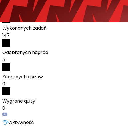
Polska
Statystyki:
Wykonanych zadań
147
Odebranych nagród
5
Zagranych quizów
0
Wygrane quizy
0
Aktywność