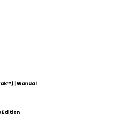
Trak™) | Wandal
 Edition