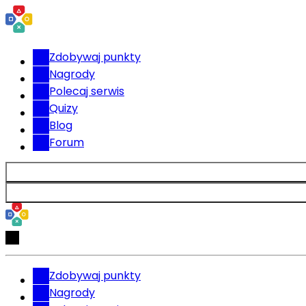
Zdobywaj punkty
Nagrody
Polecaj serwis
Quizy
Blog
Forum
Zdobywaj punkty
Nagrody