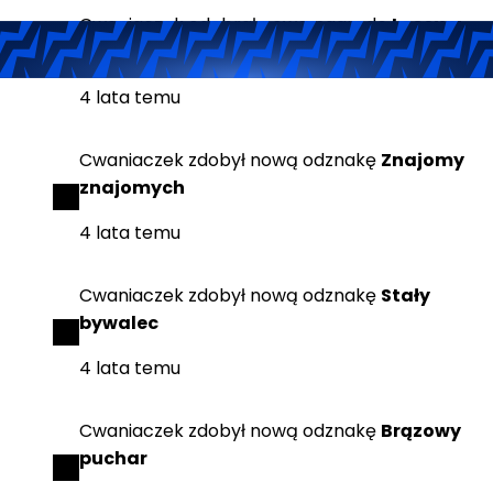
Cwaniaczek
odebrał
nową nagrodę
Losowy
klucz STEAM
4 lata temu
Cwaniaczek
zdobył
nową odznakę
Znajomy
znajomych
4 lata temu
Cwaniaczek
zdobył
nową odznakę
Stały
bywalec
4 lata temu
Cwaniaczek
zdobył
nową odznakę
Brązowy
puchar