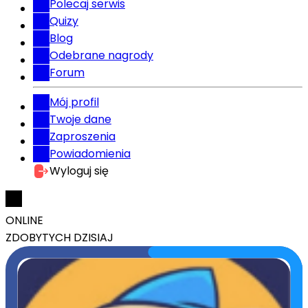
Polecaj serwis
Quizy
Blog
Odebrane nagrody
Forum
Mój profil
Twoje dane
Zaproszenia
Powiadomienia
Wyloguj się
ONLINE
ZDOBYTYCH DZISIAJ