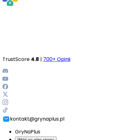
TrustScore
4.8
|
700+ Opinii
kontakt@grynaplus.pl
GryNaPlus
Wróć na górę strony