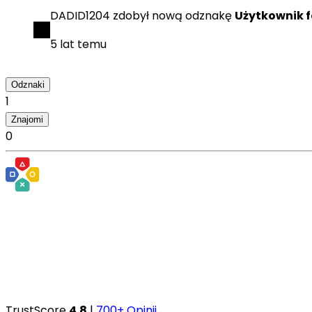
DADID1204
zdobył
nową odznakę
Użytkownik 
5 lat temu
Odznaki
1
Znajomi
0
TrustScore
4.8
|
700+ Opinii