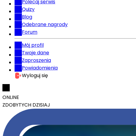
Polecaj serwis
Quizy
Blog
Odebrane nagrody
Forum
Mój profil
Twoje dane
Zaproszenia
Powiadomienia
Wyloguj się
ONLINE
ZDOBYTYCH DZISIAJ