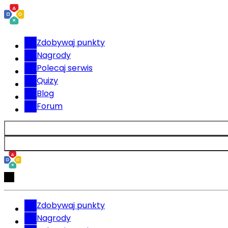
Zdobywaj punkty
Nagrody
Polecaj serwis
Quizy
Blog
Forum
Zdobywaj punkty
Nagrody