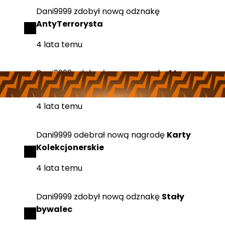
Dani9999
zdobył
nową odznakę
AntyTerrorysta
4 lata temu
Dani9999
odebrał
nową nagrodę
4 Losowe
Naklejki Drużynowe z RMR 2020
4 lata temu
Dani9999
odebrał
nową nagrodę
Karty
Kolekcjonerskie
4 lata temu
Dani9999
zdobył
nową odznakę
Stały
bywalec