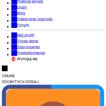
Polecaj serwis
Quizy
Blog
Odebrane nagrody
Forum
Mój profil
Twoje dane
Zaproszenia
Powiadomienia
Wyloguj się
ONLINE
ZDOBYTYCH DZISIAJ