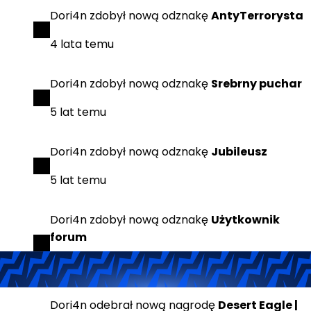
Dori4n
zdobył
nową odznakę
AntyTerrorysta
4 lata temu
Dori4n
zdobył
nową odznakę
Srebrny puchar
5 lat temu
Dori4n
zdobył
nową odznakę
Jubileusz
5 lat temu
Dori4n
zdobył
nową odznakę
Użytkownik
forum
5 lat temu
Dori4n
odebrał
nową nagrodę
Desert Eagle |