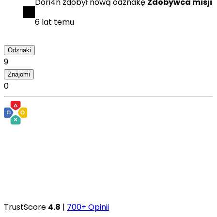
Dori4n
zdobył
nową odznakę
Zdobywca misji
6 lat temu
Odznaki
9
Znajomi
0
TrustScore
4.8
|
700+ Opinii