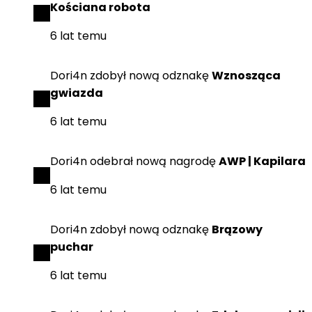
Kościana robota
6 lat temu
Dori4n
zdobył
nową odznakę
Wznosząca
gwiazda
6 lat temu
Dori4n
odebrał
nową nagrodę
AWP | Kapilara
6 lat temu
Dori4n
zdobył
nową odznakę
Brązowy
puchar
6 lat temu