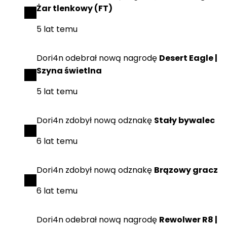
Żar tlenkowy (FT)
5 lat temu
Dori4n
odebrał
nową nagrodę
Desert Eagle |
Szyna świetlna
5 lat temu
Dori4n
zdobył
nową odznakę
Stały bywalec
6 lat temu
Dori4n
zdobył
nową odznakę
Brązowy gracz
6 lat temu
Dori4n
odebrał
nową nagrodę
Rewolwer R8 |