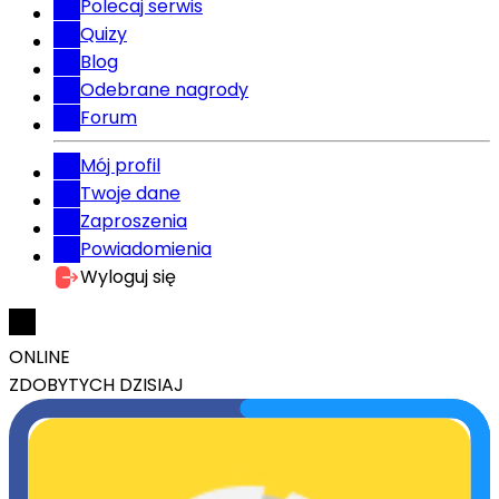
Polecaj serwis
Quizy
Blog
Odebrane nagrody
Forum
Mój profil
Twoje dane
Zaproszenia
Powiadomienia
Wyloguj się
ONLINE
ZDOBYTYCH DZISIAJ