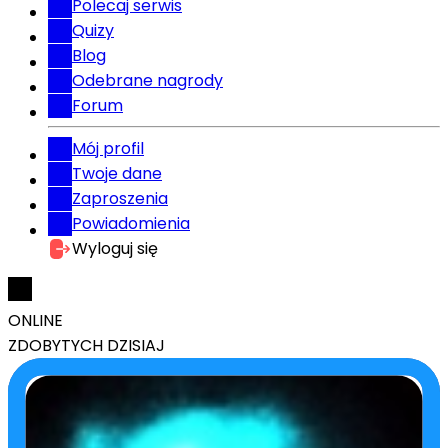
Polecaj serwis
Quizy
Blog
Odebrane nagrody
Forum
Mój profil
Twoje dane
Zaproszenia
Powiadomienia
Wyloguj się
ONLINE
ZDOBYTYCH DZISIAJ