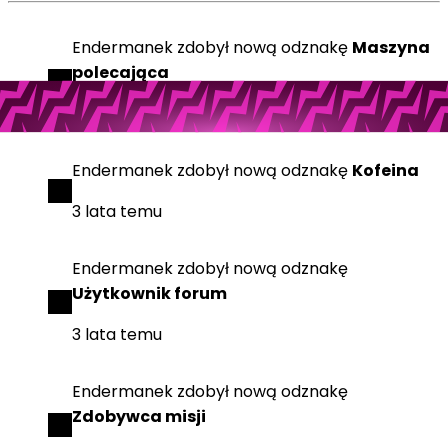
Endermanek
zdobył
nową odznakę
Maszyna
polecająca
2 lata temu
Endermanek
zdobył
nową odznakę
Kofeina
3 lata temu
Endermanek
zdobył
nową odznakę
Użytkownik forum
3 lata temu
Endermanek
zdobył
nową odznakę
Zdobywca misji