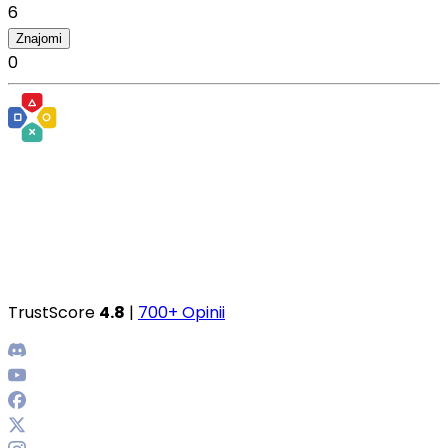
6
Znajomi
0
TrustScore
4.8
|
700+ Opinii