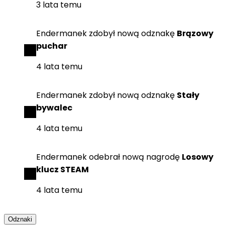
3 lata temu
Endermanek
zdobył
nową odznakę
Brązowy
puchar
4 lata temu
Endermanek
zdobył
nową odznakę
Stały
bywalec
4 lata temu
Endermanek
odebrał
nową nagrodę
Losowy
klucz STEAM
4 lata temu
Odznaki