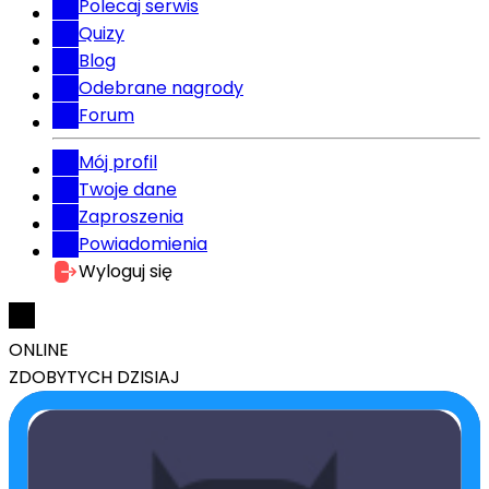
Polecaj serwis
Quizy
Blog
Odebrane nagrody
Forum
Mój profil
Twoje dane
Zaproszenia
Powiadomienia
Wyloguj się
ONLINE
ZDOBYTYCH DZISIAJ