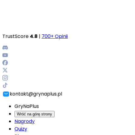
TrustScore
4.8
|
700+ Opinii
kontakt@grynaplus.pl
GryNaPlus
Wróć na górę strony
Nagrody
Quizy