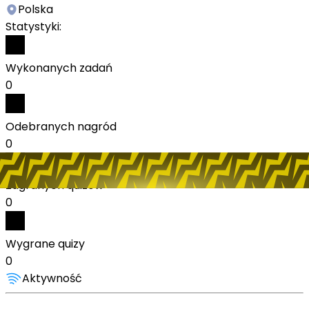
Polska
Statystyki:
Wykonanych zadań
0
Odebranych nagród
0
Zagranych quizów
0
Wygrane quizy
0
Aktywność