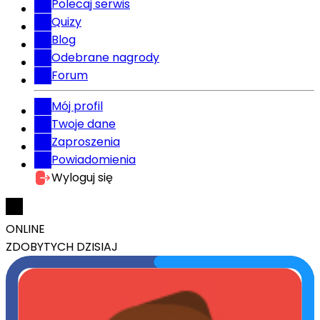
Polecaj serwis
Quizy
Blog
Odebrane nagrody
Forum
Mój profil
Twoje dane
Zaproszenia
Powiadomienia
Wyloguj się
ONLINE
ZDOBYTYCH DZISIAJ