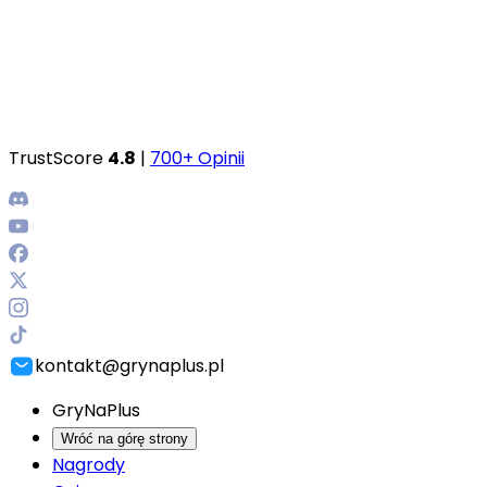
TrustScore
4.8
|
700+ Opinii
kontakt@grynaplus.pl
GryNaPlus
Wróć na górę strony
Nagrody