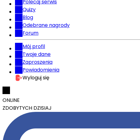
Polecaj serwis
Quizy
Blog
Odebrane nagrody
Forum
Mój profil
Twoje dane
Zaproszenia
Powiadomienia
Wyloguj się
ONLINE
ZDOBYTYCH DZISIAJ