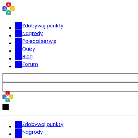
Zdobywaj punkty
Nagrody
Polecaj serwis
Quizy
Blog
Forum
Zdobywaj punkty
Nagrody