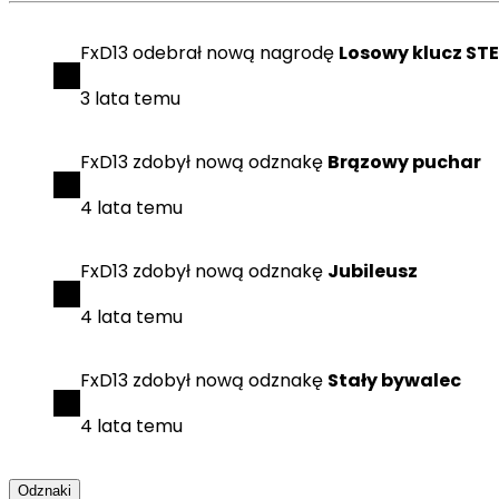
FxD13
odebrał
nową nagrodę
Losowy klucz ST
3 lata temu
FxD13
zdobył
nową odznakę
Brązowy puchar
4 lata temu
FxD13
zdobył
nową odznakę
Jubileusz
4 lata temu
FxD13
zdobył
nową odznakę
Stały bywalec
4 lata temu
Odznaki