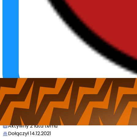
FxD13
Poziom
5
Aktywny
2 lata temu
Dołączył
14.12.2021