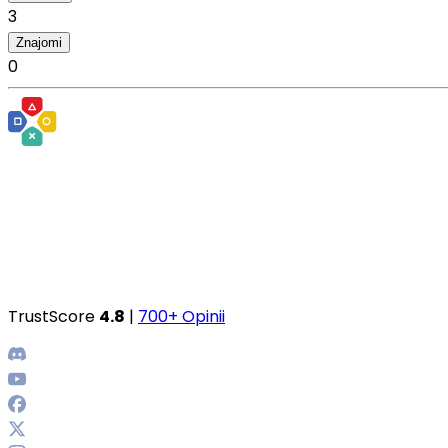
3
Znajomi
0
TrustScore
4.8
|
700+ Opinii