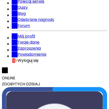
Polecaj serwis
Quizy
Blog
Odebrane nagrody
Forum
Mój profil
Twoje dane
Zaproszenia
Powiadomienia
Wyloguj się
ONLINE
ZDOBYTYCH DZISIAJ