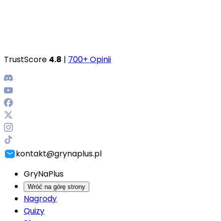
TrustScore
4.8
|
700+ Opinii
kontakt@grynaplus.pl
GryNaPlus
Wróć na górę strony
Nagrody
Quizy