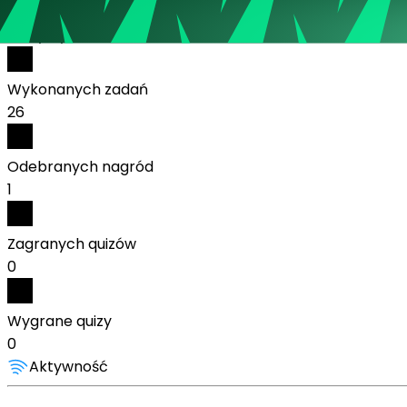
Polska
Statystyki:
Wykonanych zadań
26
Odebranych nagród
1
Zagranych quizów
0
Wygrane quizy
0
Aktywność