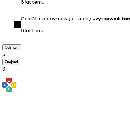
6 lat temu
GoldZilla
zdobył
nową odznakę
Użytkownik fo
6 lat temu
Odznaki
5
Znajomi
0