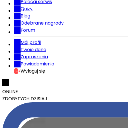
Polecaj serwis
Quizy
Blog
Odebrane nagrody
Forum
Mój profil
Twoje dane
Zaproszenia
Powiadomienia
Wyloguj się
ONLINE
ZDOBYTYCH DZISIAJ