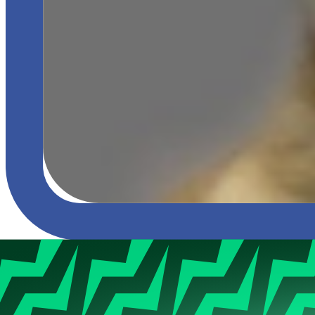
GoldZilla
Poziom
6
Aktywny
5 lat temu
Dołączył
27.12.2020