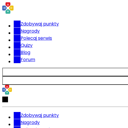
Zdobywaj punkty
Nagrody
Polecaj serwis
Quizy
Blog
Forum
Zdobywaj punkty
Nagrody