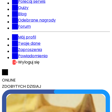
Polecaj serwis
Quizy
Blog
Odebrane nagrody
Forum
Mój profil
Twoje dane
Zaproszenia
Powiadomienia
Wyloguj się
ONLINE
ZDOBYTYCH DZISIAJ