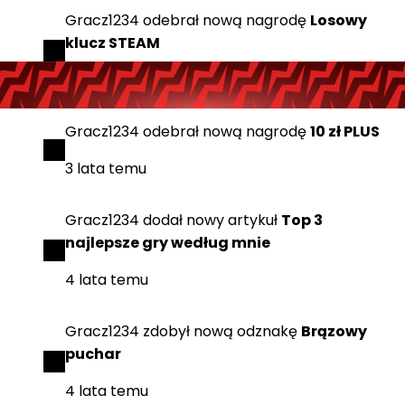
Gracz1234
odebrał
nową nagrodę
Losowy
klucz STEAM
3 lata temu
Gracz1234
odebrał
nową nagrodę
10 zł PLUS
3 lata temu
Gracz1234
dodał
nowy artykuł
Top 3
najlepsze gry według mnie
4 lata temu
Gracz1234
zdobył
nową odznakę
Brązowy
puchar
4 lata temu