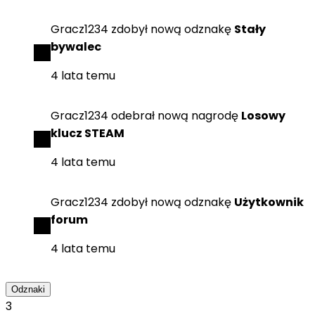
Gracz1234
zdobył
nową odznakę
Stały
bywalec
4 lata temu
Gracz1234
odebrał
nową nagrodę
Losowy
klucz STEAM
4 lata temu
Gracz1234
zdobył
nową odznakę
Użytkownik
forum
4 lata temu
Odznaki
3