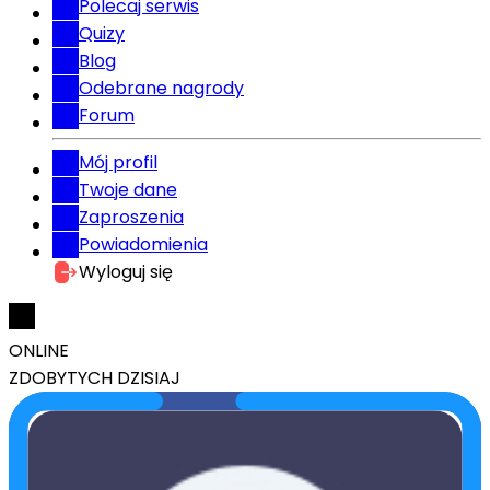
Polecaj serwis
Quizy
Blog
Odebrane nagrody
Forum
Mój profil
Twoje dane
Zaproszenia
Powiadomienia
Wyloguj się
ONLINE
ZDOBYTYCH DZISIAJ