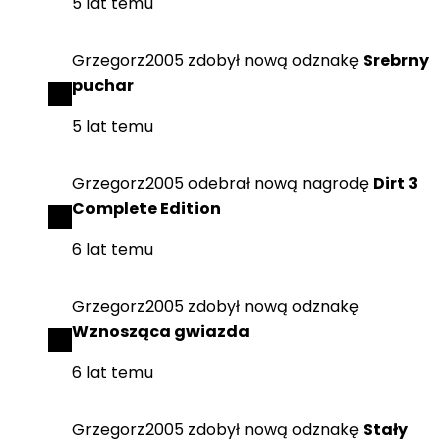
5 lat temu
Grzegorz2005
zdobył
nową odznakę
Srebrny
puchar
5 lat temu
Grzegorz2005
odebrał
nową nagrodę
Dirt 3
Complete Edition
6 lat temu
Grzegorz2005
zdobył
nową odznakę
Wznosząca gwiazda
6 lat temu
Grzegorz2005
zdobył
nową odznakę
Stały