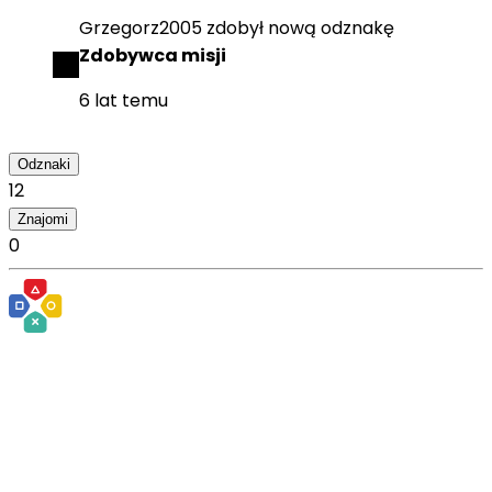
Grzegorz2005
zdobył
nową odznakę
Zdobywca misji
6 lat temu
Odznaki
12
Znajomi
0