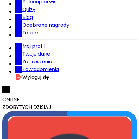
Polecaj serwis
Quizy
Blog
Odebrane nagrody
Forum
Mój profil
Twoje dane
Zaproszenia
Powiadomienia
Wyloguj się
ONLINE
ZDOBYTYCH DZISIAJ