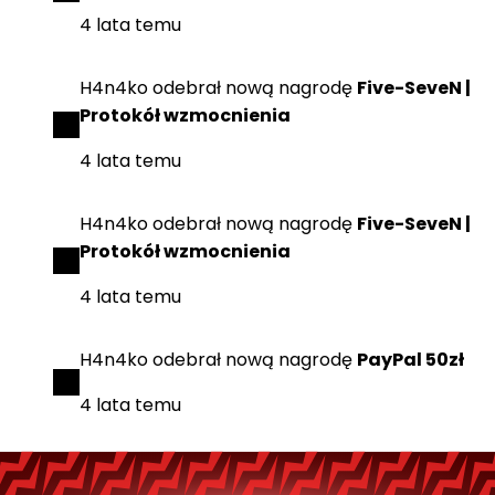
4 lata temu
H4n4ko
odebrał
nową nagrodę
Five-SeveN |
Protokół wzmocnienia
4 lata temu
H4n4ko
odebrał
nową nagrodę
Five-SeveN |
Protokół wzmocnienia
4 lata temu
H4n4ko
odebrał
nową nagrodę
PayPal 50zł
4 lata temu
H4n4ko
zdobył
nową odznakę
Znajomy