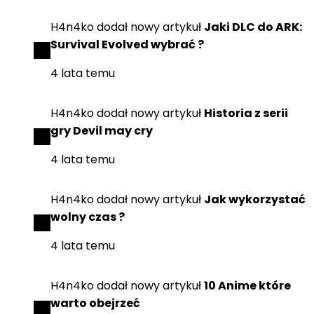
H4n4ko
dodał
nowy artykuł
Jaki DLC do ARK:
Survival Evolved wybrać ?
4 lata temu
H4n4ko
dodał
nowy artykuł
Historia z serii
gry Devil may cry
4 lata temu
H4n4ko
dodał
nowy artykuł
Jak wykorzystać
wolny czas ?
4 lata temu
H4n4ko
dodał
nowy artykuł
10 Anime które
warto obejrzeć