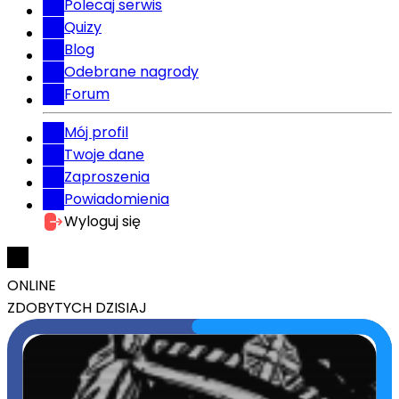
Polecaj serwis
Quizy
Blog
Odebrane nagrody
Forum
Mój profil
Twoje dane
Zaproszenia
Powiadomienia
Wyloguj się
ONLINE
ZDOBYTYCH DZISIAJ