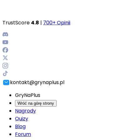
TrustScore
4.8
|
700+ Opinii
kontakt@grynaplus.pl
GryNaPlus
Wróć na górę strony
Nagrody
Quizy
Blog
Forum