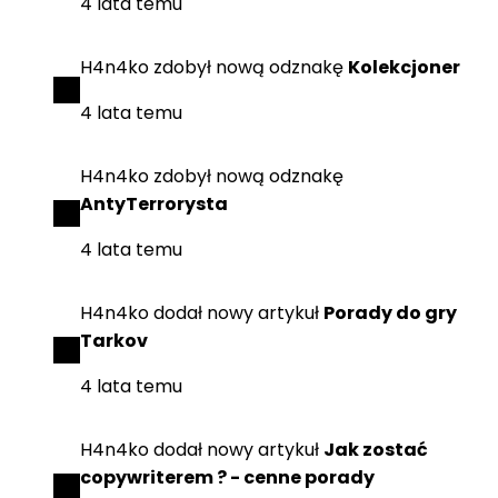
4 lata temu
H4n4ko
zdobył
nową odznakę
Kolekcjoner
4 lata temu
H4n4ko
zdobył
nową odznakę
AntyTerrorysta
4 lata temu
H4n4ko
dodał
nowy artykuł
Porady do gry
Tarkov
4 lata temu
H4n4ko
dodał
nowy artykuł
Jak zostać
copywriterem ? - cenne porady