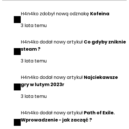
H4n4ko
zdobył
nową odznakę
Kofeina
3 lata temu
H4n4ko
dodał
nowy artykuł
Co gdyby zniknie
steam ?
3 lata temu
H4n4ko
dodał
nowy artykuł
Najciekawsze
gry w lutym 2023r
3 lata temu
H4n4ko
dodał
nowy artykuł
Path of Exile.
Wprowadzenie - jak zacząć ?