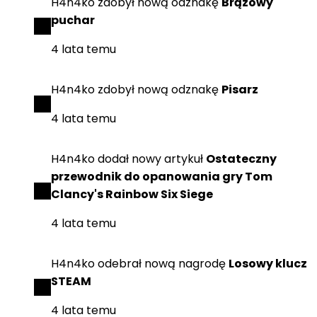
H4n4ko
zdobył
nową odznakę
Brązowy
puchar
4 lata temu
H4n4ko
zdobył
nową odznakę
Pisarz
4 lata temu
H4n4ko
dodał
nowy artykuł
Ostateczny
przewodnik do opanowania gry Tom
Clancy's Rainbow Six Siege
4 lata temu
H4n4ko
odebrał
nową nagrodę
Losowy klucz
STEAM
4 lata temu