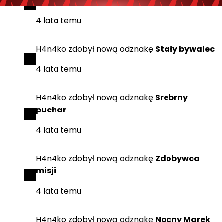
znajomych
4 lata temu
H4n4ko
zdobył
nową odznakę
Stały bywalec
4 lata temu
H4n4ko
zdobył
nową odznakę
Srebrny
puchar
4 lata temu
H4n4ko
zdobył
nową odznakę
Zdobywca
misji
4 lata temu
H4n4ko
zdobył
nową odznakę
Nocny Marek