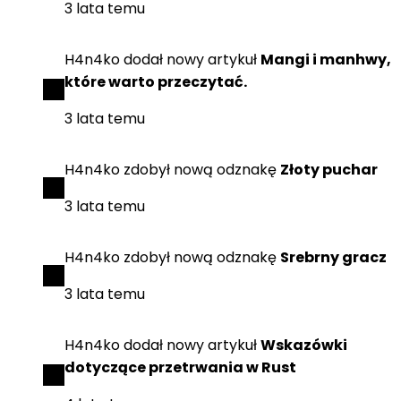
3 lata temu
H4n4ko
dodał
nowy artykuł
Mangi i manhwy,
które warto przeczytać.
3 lata temu
H4n4ko
zdobył
nową odznakę
Złoty puchar
3 lata temu
H4n4ko
zdobył
nową odznakę
Srebrny gracz
3 lata temu
H4n4ko
dodał
nowy artykuł
Wskazówki
dotyczące przetrwania w Rust