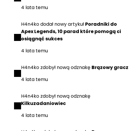
4 lata temu
H4n4ko
dodał
nowy artykuł
Poradniki do
Apex Legends, 10 parad które pomogą ci
osiągnąć sukces
4 lata temu
H4n4ko
zdobył
nową odznakę
Brązowy gracz
4 lata temu
H4n4ko
zdobył
nową odznakę
Kilkuzadaniowiec
4 lata temu