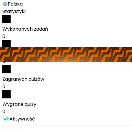
Polska
Statystyki:
Wykonanych zadań
0
Odebranych nagród
0
Zagranych quizów
0
Wygrane quizy
0
Aktywność