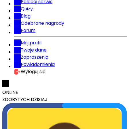
Polecaj serwis
Quizy
Blog
Odebrane nagrody
Forum
Mój profil
Twoje dane
Zaproszenia
Powiadomienia
Wyloguj się
ONLINE
ZDOBYTYCH DZISIAJ