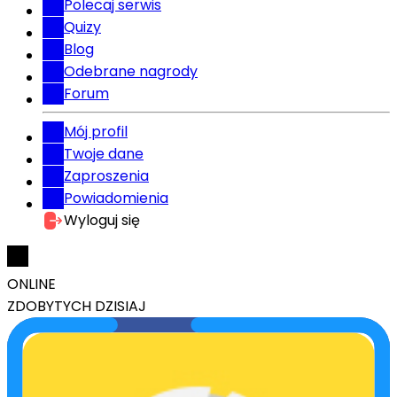
Polecaj serwis
Quizy
Blog
Odebrane nagrody
Forum
Mój profil
Twoje dane
Zaproszenia
Powiadomienia
Wyloguj się
ONLINE
ZDOBYTYCH DZISIAJ