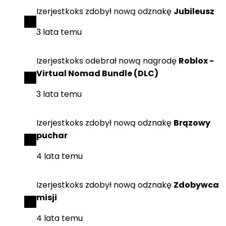
Izerjestkoks
zdobył
nową odznakę
Jubileusz
3 lata temu
Izerjestkoks
odebrał
nową nagrodę
Roblox -
Virtual Nomad Bundle (DLC)
3 lata temu
Izerjestkoks
zdobył
nową odznakę
Brązowy
puchar
4 lata temu
Izerjestkoks
zdobył
nową odznakę
Zdobywca
misji
4 lata temu