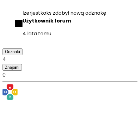
Izerjestkoks
zdobył
nową odznakę
Użytkownik forum
4 lata temu
Odznaki
4
Znajomi
0