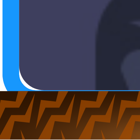
Jai
Poziom
4
Aktywna
4 lata temu
Dołączyła
13.03.2022