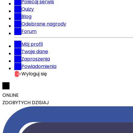
Polecaj serwis
Quizy
Blog
Odebrane nagrody
Forum
Mój profil
Twoje dane
Zaproszenia
Powiadomienia
Wyloguj się
ONLINE
ZDOBYTYCH DZISIAJ