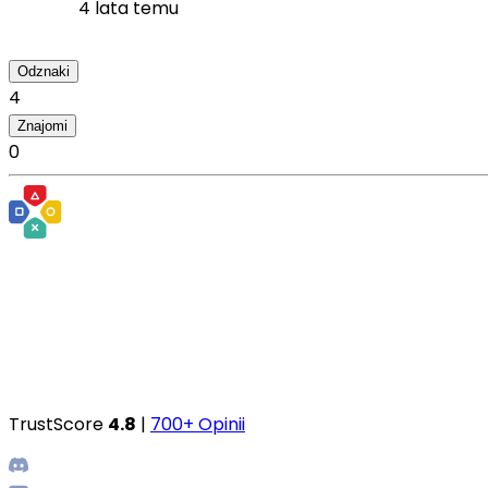
4 lata temu
Odznaki
4
Znajomi
0
TrustScore
4.8
|
700+ Opinii