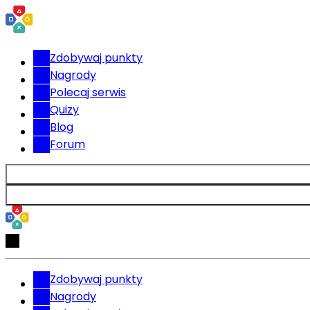
Zdobywaj punkty
Nagrody
Polecaj serwis
Quizy
Blog
Forum
Zdobywaj punkty
Nagrody