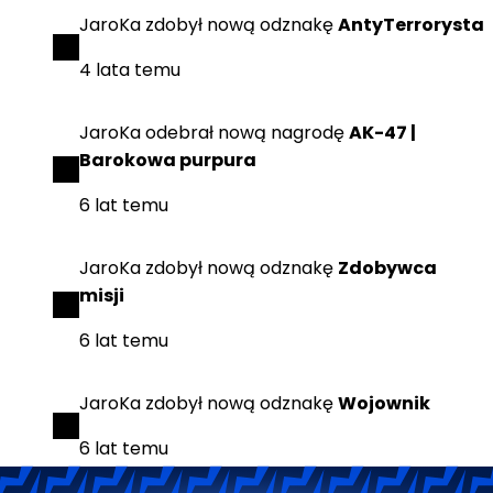
JaroKa
zdobył
nową odznakę
AntyTerrorysta
4 lata temu
JaroKa
odebrał
nową nagrodę
AK-47 |
Barokowa purpura
6 lat temu
JaroKa
zdobył
nową odznakę
Zdobywca
misji
6 lat temu
JaroKa
zdobył
nową odznakę
Wojownik
6 lat temu