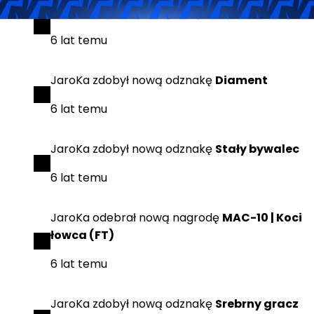
JaroKa
zdobył
nową odznakę
Srebrny puchar
6 lat temu
JaroKa
zdobył
nową odznakę
Diament
6 lat temu
JaroKa
zdobył
nową odznakę
Stały bywalec
6 lat temu
JaroKa
odebrał
nową nagrodę
MAC-10 | Koci
łowca (FT)
6 lat temu
JaroKa
zdobył
nową odznakę
Srebrny gracz