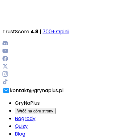
TrustScore
4.8
|
700+ Opinii
kontakt@grynaplus.pl
GryNaPlus
Wróć na górę strony
Nagrody
Quizy
Blog