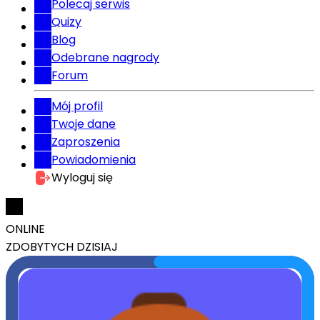
Polecaj serwis
Quizy
Blog
Odebrane nagrody
Forum
Mój profil
Twoje dane
Zaproszenia
Powiadomienia
Wyloguj się
ONLINE
ZDOBYTYCH DZISIAJ