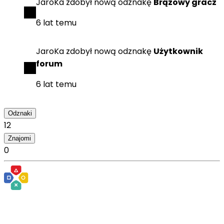
JaroKa
zdobył
nową odznakę
Brązowy gracz
6 lat temu
JaroKa
zdobył
nową odznakę
Użytkownik
forum
6 lat temu
Odznaki
12
Znajomi
0