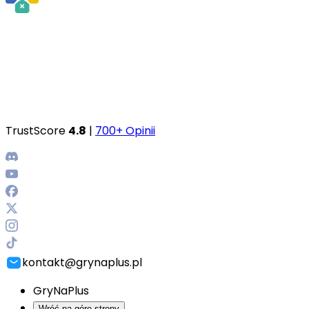
TrustScore
4.8
|
700+ Opinii
kontakt@grynaplus.pl
GryNaPlus
Wróć na górę strony