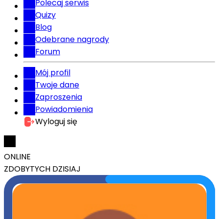
Polecaj serwis
Quizy
Blog
Odebrane nagrody
Forum
Mój profil
Twoje dane
Zaproszenia
Powiadomienia
Wyloguj się
ONLINE
ZDOBYTYCH DZISIAJ