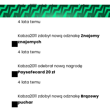
Kabza2011
odebrał
nową nagrodę
Losowy
klucz STEAM
4 lata temu
Kabza2011
zdobył
nową odznakę
Znajomy
znajomych
4 lata temu
Kabza2011
odebrał
nową nagrodę
Paysafecard 20 zł
4 lata temu
Kabza2011
zdobył
nową odznakę
Brązowy
puchar