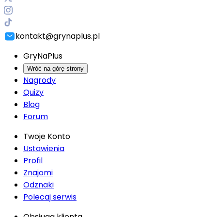
kontakt@grynaplus.pl
GryNaPlus
Wróć na górę strony
Nagrody
Quizy
Blog
Forum
Twoje Konto
Ustawienia
Profil
Znajomi
Odznaki
Polecaj serwis
Obsługa klienta