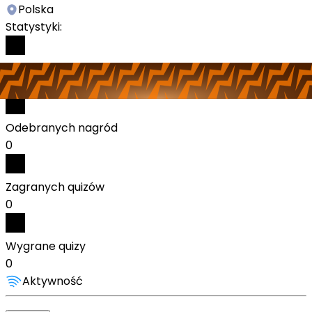
Polska
Statystyki:
Wykonanych zadań
8
Odebranych nagród
0
Zagranych quizów
0
Wygrane quizy
0
Aktywność