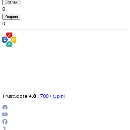
Odznaki
0
Znajomi
0
TrustScore
4.8
|
700+ Opinii