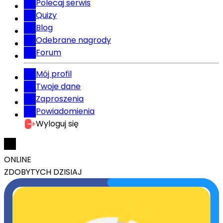
Polecaj serwis
Quizy
Blog
Odebrane nagrody
Forum
Mój profil
Twoje dane
Zaproszenia
Powiadomienia
Wyloguj się
ONLINE
ZDOBYTYCH DZISIAJ