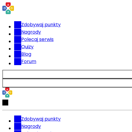
Zdobywaj punkty
Nagrody
Polecaj serwis
Quizy
Blog
Forum
Zdobywaj punkty
Nagrody