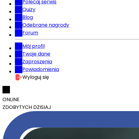
Polecaj serwis
Quizy
Blog
Odebrane nagrody
Forum
Mój profil
Twoje dane
Zaproszenia
Powiadomienia
Wyloguj się
ONLINE
ZDOBYTYCH DZISIAJ