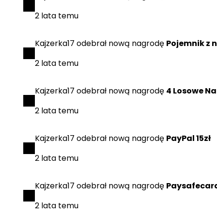
2 lata temu
Kajzerka17
odebrał
nową nagrodę
Pojemnik z n
2 lata temu
Kajzerka17
odebrał
nową nagrodę
4 Losowe Na
2 lata temu
Kajzerka17
odebrał
nową nagrodę
PayPal 15zł
2 lata temu
Kajzerka17
odebrał
nową nagrodę
Paysafecard
2 lata temu