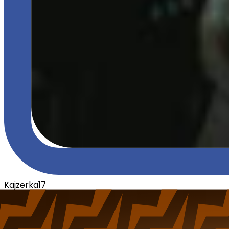
Kajzerka17
Poziom
18
Aktywny
2 miesiące temu
Dołączył
09.12.2021