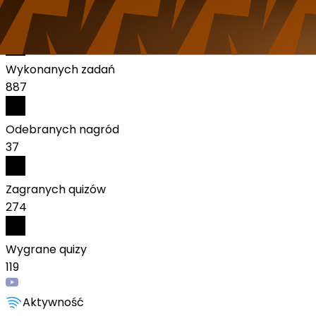
Polska
Statystyki:
Wykonanych zadań
887
Odebranych nagród
37
Zagranych quizów
274
Wygrane quizy
119
Aktywność