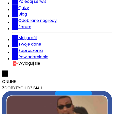
Polecaj serwis
Quizy
Blog
Odebrane nagrody
Forum
Mój profil
Twoje dane
Zaproszenia
Powiadomienia
Wyloguj się
ONLINE
ZDOBYTYCH DZISIAJ